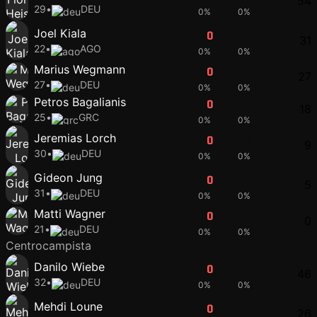
54
29
•
DEU
0%
0%
Joel Kiala
0
0
31
22
•
AGO
0%
0%
Marius Wegmann
0
0
27
27
•
DEU
0%
0%
Petros Bagalianis
0
0
18
25
•
GRC
0%
0%
Jeremias Lorch
0
0
9
30
•
DEU
0%
0%
Gideon Jung
0
30
5
31
•
DEU
0%
0%
Matti Wagner
0
0
0
21
•
DEU
0%
0%
Centrocampista
Danilo Wiebe
0
46
46
32
•
DEU
0%
0%
Mehdi Loune
0
0
26