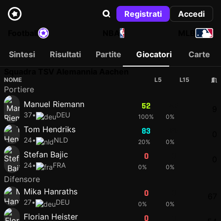
Registrati
Accedi
Football
NBA
MLB
Sintesi
Risultati
Partite
Giocatori
Carte
Squadra TSV Alemannia Aachen
NOME
L5
L15
Portiere
Manuel Riemann
52
48
9
37
•
DEU
100%
0%
Tom Hendriks
83
83
0
24
•
NLD
20%
0%
Stefan Bajic
0
0
0
24
•
FRA
0%
0%
Difensore
Mika Hanraths
0
0
67
27
•
DEU
0%
0%
Florian Heister
0
0