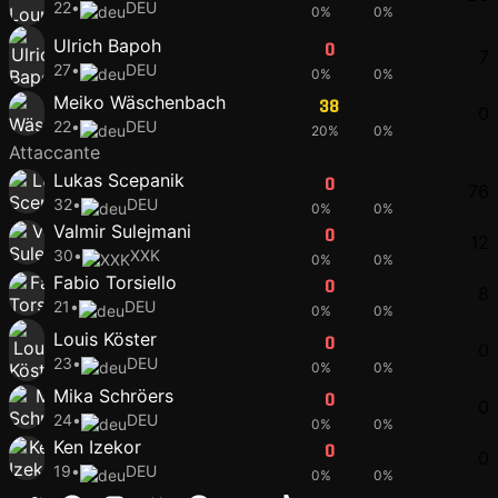
22
•
DEU
0%
0%
Ulrich Bapoh
0
0
7
27
•
DEU
0%
0%
Meiko Wäschenbach
38
40
0
22
•
DEU
20%
0%
Attaccante
Lukas Scepanik
0
0
76
32
•
DEU
0%
0%
Valmir Sulejmani
0
0
12
30
•
XXK
0%
0%
Fabio Torsiello
0
0
8
21
•
DEU
0%
0%
Louis Köster
0
42
0
23
•
DEU
0%
0%
Mika Schröers
0
0
0
24
•
DEU
0%
0%
Ken Izekor
0
14
0
19
•
DEU
0%
0%