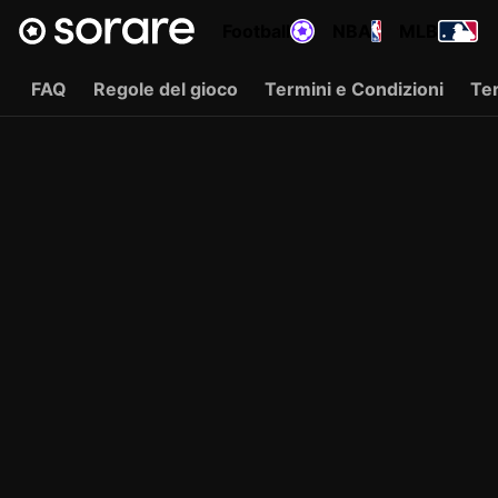
Football
NBA
MLB
FAQ
Regole del gioco
Termini e Condizioni
Ter