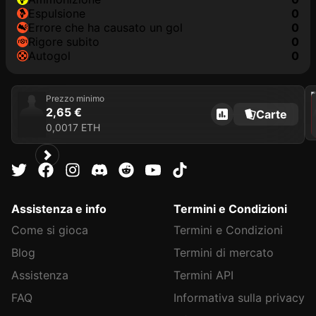
Espulsione
0
Errore che ha causato un gol
0
Rigore subito
0
Autogol
0
202
Prezzo minimo
2,65 €
Carte
0,0017 ETH
Assistenza e info
Termini e Condizioni
Come si gioca
Termini e Condizioni
Blog
Termini di mercato
Assistenza
Termini API
FAQ
Informativa sulla privacy