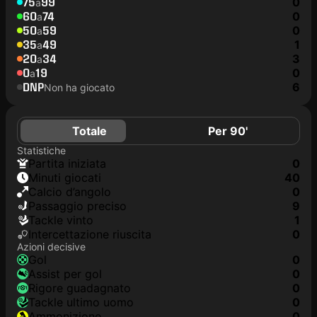
75
99
0
a
60
74
0
a
50
59
0
a
35
49
1
a
20
34
3
a
0
19
0
a
DNP
6
Non ha giocato
Totale
Per 90'
Statistiche
Partita iniziata
0
Minuti giocati
40
Calcio d’angolo
0
Passaggio preciso
9
Tackle vinto
1
Intercettazione riuscita
0
Azioni decisive
Gol
0
Assist per gol
0
Rigore guadagnato
0
Tackle ultimo uomo
0
Ammonizione
0