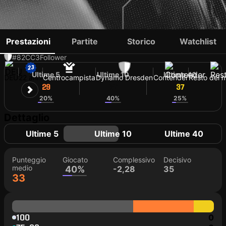
JONAS OEHMICHEN
Prestazioni
Partite
Storico
Watchlist
#82
CC
3
Follower
Ultime 5
Ultime 10
Ultime 40
DEU
22 anni
Centrocampista
Dynamo Dresden
Contender
Resto del 
29
37
37
20%
40%
25%
Dettaglio
Ultime 5
Ultime 10
Ultime 40
Punteggio
Giocato
Complessivo
Decisivo
medio
40%
-2,28
35
33
100
0