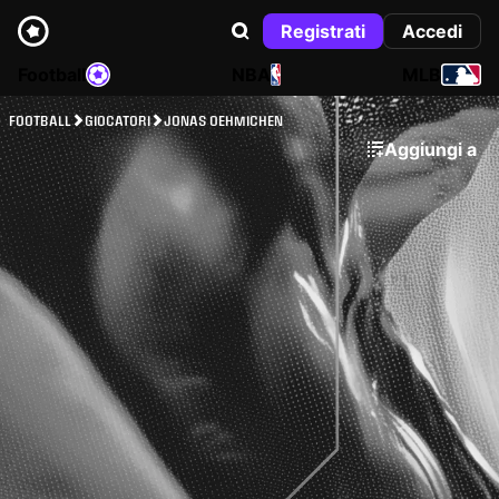
Registrati
Accedi
Football
NBA
MLB
FOOTBALL
GIOCATORI
JONAS OEHMICHEN
Aggiungi a