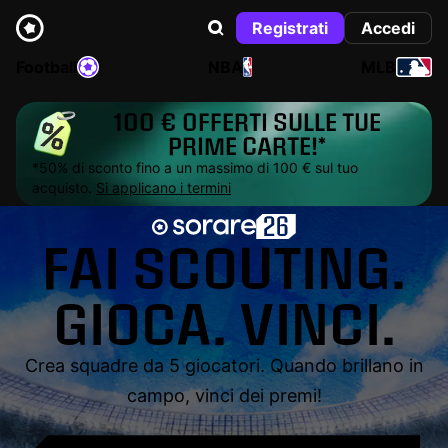
Registrati
Accedi
Football
NBA
MLB
100 € OFFERTI SULLE TUE
PRIME CARTE!*
*50% di sconto fino a un massimo di 100 € sul tuo
acquisto.
Si applicano i termini
FAI SCOUTING.
GIOCA. VINCI.
Crea squadre da 5 giocatori. Quando brillano in
campo, vinci dei premi!