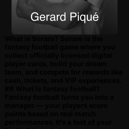
What is Sorare? Sorare is the
fantasy football game where you
collect officially licensed digital
player cards, build your dream
team, and compete for rewards like
cash, tickets, and VIP experiences.
## What is fantasy football?
Fantasy football turns you into a
manager — your players score
points based on real match
performances. It's a test of your