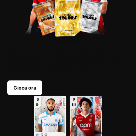
CREA LA FORMAZIONE
Scegli giocatori fuoriclasse ogni Game Week. I
loro punteggi corrispondono alle loro
prestazioni reali.
Gioca ora