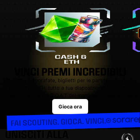
VINCI PREMI INCREDIBILI
Magliette autografate, biglietti per le partite, esperienze
VIP, cash o ETH, tutto a tua disposizione! Addirittura
potresti incontrare il G.O.A.T dei manager: Zinedine Zidane!
Gioca ora
FAI SCOUTING. GIOCA. VINCI.
UNISCITI ALLA