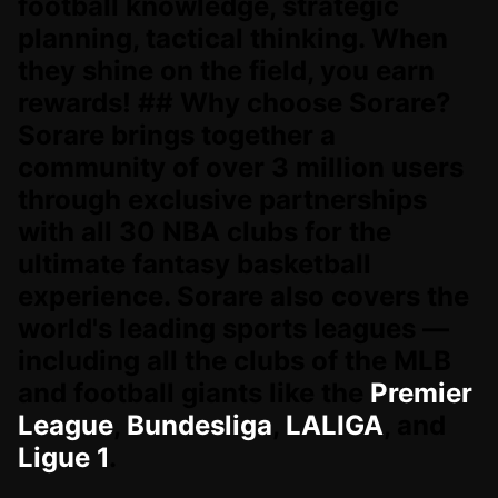
football knowledge, strategic
planning, tactical thinking. When
they shine on the field, you earn
rewards! ## Why choose Sorare?
Sorare brings together a
community of over 3 million users
through exclusive partnerships
with all 30 NBA clubs for the
ultimate fantasy basketball
experience. Sorare also covers the
world's leading sports leagues —
including all the clubs of the MLB
and football giants like the
Premier
League
,
Bundesliga
,
LALIGA
, and
Ligue 1
.