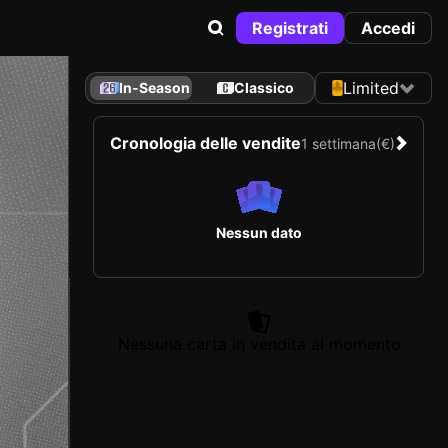
Registrati
Accedi
Limited
In-Season
Classico
Cronologia delle vendite
1 settimana
(€)
Nessun dato
Nessuna carta in vendita al momento