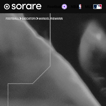
Football
NBA
MLB
FOOTBALL
GIOCATORI
MANUEL RIEMANN