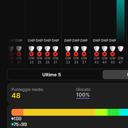
DNP
DNP
DNP
DNP
DNP
DNP
DNP
DNP
DNP
DNP
DNP
DNP
DNP
GW
GW
GW
GW
GW
GW
GW
GW
GW
GW
GW
GW
GW
GW
15
19
21
23
25
29
31
33
35
37
43
44
45
47
Ultime 5
Punteggio medio
Giocato
48
100%
100
75
99
a