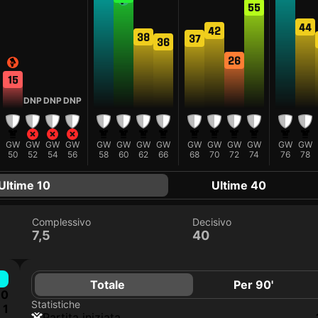
55
44
42
38
37
36
26
15
DNP
DNP
DNP
GW
GW
GW
GW
GW
GW
GW
GW
GW
GW
GW
GW
GW
GW
50
52
54
56
58
60
62
66
68
70
72
74
76
78
Ultime 10
Ultime 40
Complessivo
Decisivo
7,5
40
Totale
Per 90'
0
Statistiche
1
Partita iniziata