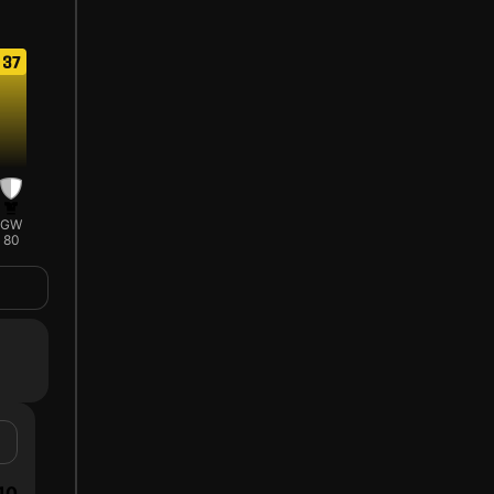
37
GW
80
10