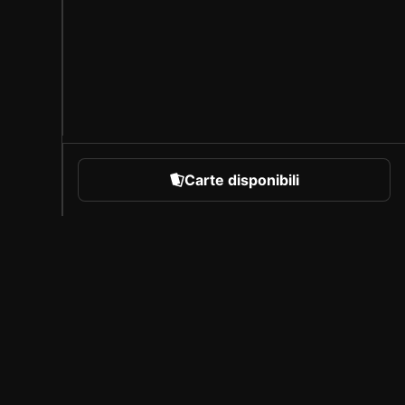
Carte disponibili
rare
Chi siamo
Carriera
Programma per creatori
Invita i tuoi amici
Stampa