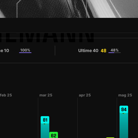
IEMANN
me 10
100%
Ultime 40
48%
48
48
feb 25
mar 25
apr 25
mag 25
94
81
62