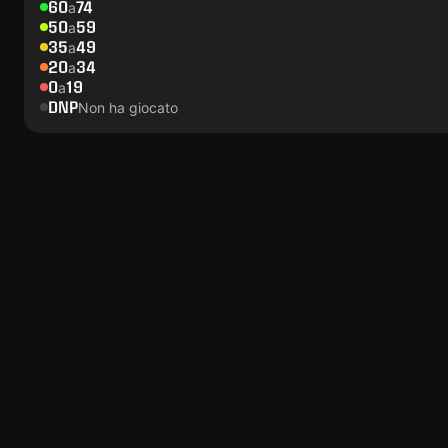
60
74
a
50
59
a
35
49
a
20
34
a
0
19
a
DNP
Non ha giocato