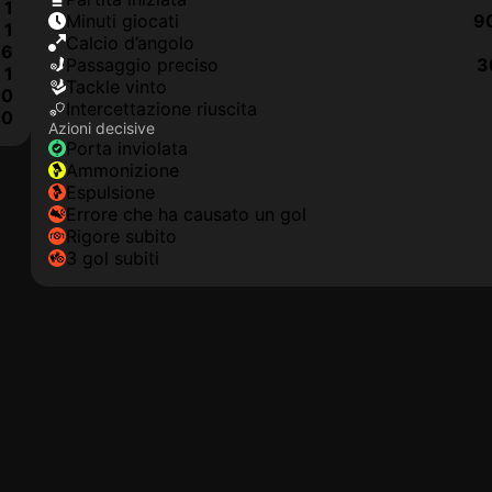
1
Minuti giocati
9
1
Calcio d’angolo
6
Passaggio preciso
3
1
Tackle vinto
0
Intercettazione riuscita
0
Azioni decisive
Porta inviolata
Ammonizione
Espulsione
Errore che ha causato un gol
Rigore subito
3 gol subiti