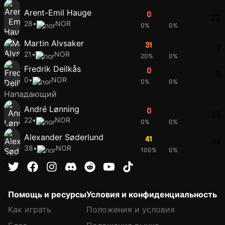
Arent-Emil Hauge
0
0
22
28
•
NOR
0%
0%
Martin Alvsaker
31
35
7
21
•
NOR
20%
0%
Fredrik Deilkås
0
0
0
0
•
NOR
0%
0%
Нападающий
André Lønning
0
0
25
22
•
NOR
0%
0%
Alexander Søderlund
41
41
14
38
•
NOR
100%
0%
Помощь и ресурсы
Условия и конфиденциальность
Как играть
Положения и условия