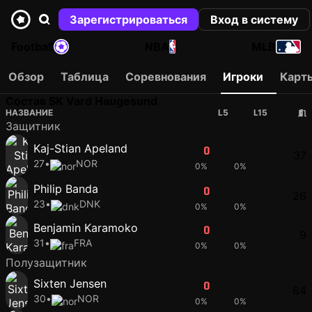
Зарегистрироваться
Вход в систему
Football
NBA
MLB
Обзор
Таблица
Соревнования
Игроки
Карт
Состав SK Vard Haugesund
НАЗВАНИЕ
L5
L15
Защитник
Kaj-Stian Apeland
0
0
37
27
•
NOR
0%
0%
Philip Banda
0
0
26
23
•
DNK
0%
0%
Benjamin Karamoko
0
0
9
31
•
FRA
0%
0%
Полузащитник
Sixten Jensen
0
0
84
30
•
NOR
0%
0%