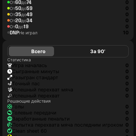
60
74
0
От
до
50
59
0
От
до
35
49
0
От
до
20
34
0
От
до
0
19
0
От
до
DNP
10
Не играл
Всего
За 90’
Статистика
игра началась
0
сыгранные минуты
0
разыгран стандарт
0
точный пас
0
успешный перехват мяча
0
успешный перехват
0
Решающие действия
голы
0
голевые передачи
0
заработанные пенальти
0
попытка перехвата мяча последним игроком
0
clean sheet 60
0