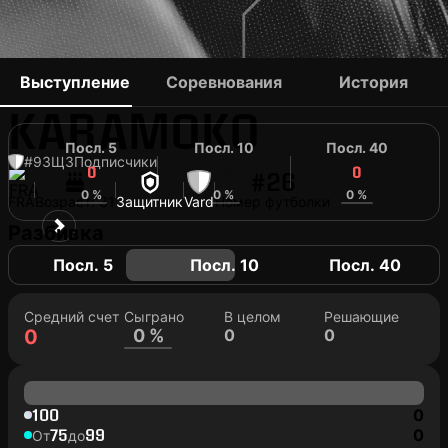
BENJAMIN
Выступление
Соревнования
История
KARAMOKO
Посл. 5
Посл. 10
Посл. 40
#9
ЗЩ
3
Подписчики
0
0
0
#26
0 %
0 %
0 %
FRA
Возраст: 31
Защитник
Vard
Номер футболки
Разбивка
Посл. 5
Посл. 10
Посл. 40
Средний счет
Сыграно
В целом
Решающие
0
0 %
0
0
100
0
75
99
0
От
до