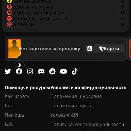
желтая карточка
0
красная карточка
0
ошибка, повлекшая гол
0
пропущенный пенальти
0
автоголы
0
Нет карточек на продажу
Карты
Помощь и ресурсы
Условия и конфиденциальность
Как играть
Положения и условия
Блог
Положения рынка
Помощь
Условия API
FAQ
Политика конфиденциальности