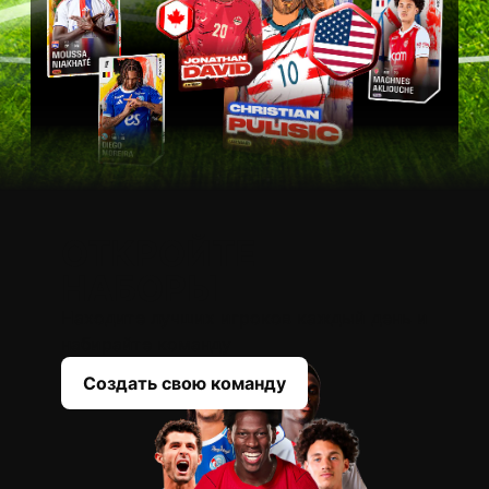
ОТКРОЙТЕ
НАБОРЫ
Находите лучших игроков каждый день и
набирайте команду
Создать свою команду