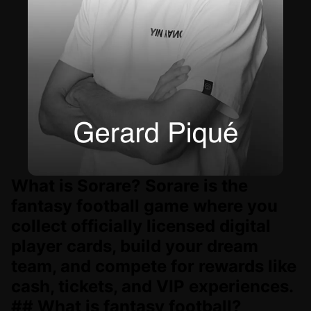
What is Sorare? Sorare is the
fantasy football game where you
collect officially licensed digital
player cards, build your dream
team, and compete for rewards like
cash, tickets, and VIP experiences.
## What is fantasy football?