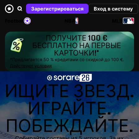
Зарегистрироваться
Вход в систему
Football
NBA
MLB
ПОЛУЧИТЕ 100 €
БЕСПЛАТНО НА ПЕРВЫЕ
КАРТОЧКИ!*
*Предлагается 50 % кредитами со скидкой до 100 €.
Действуют условия
ИЩИТЕ ЗВЕЗД.
ИГРАЙТЕ.
ПОБЕЖДАЙТЕ.
Собирайте составы из 5 игроков. За их