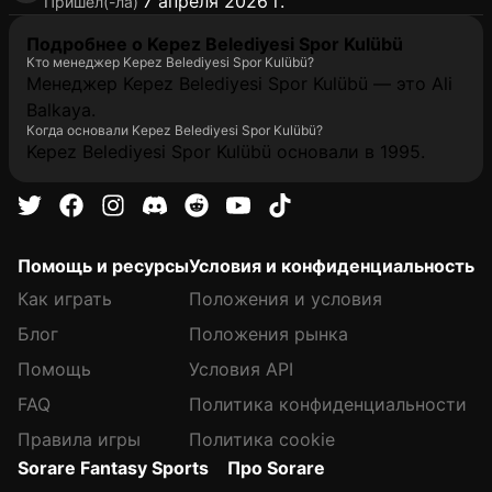
7 апреля 2026 г.
Пришел(-ла)
Подробнее о Kepez Belediyesi Spor Kulübü
Кто менеджер Kepez Belediyesi Spor Kulübü?
Менеджер Kepez Belediyesi Spor Kulübü — это Ali
Balkaya.
Когда основали Kepez Belediyesi Spor Kulübü?
Kepez Belediyesi Spor Kulübü основали в 1995.
Помощь и ресурсы
Условия и конфиденциальность
Как играть
Положения и условия
Блог
Положения рынка
Помощь
Условия API
FAQ
Политика конфиденциальности
Правила игры
Политика cookie
Sorare Fantasy Sports
Про Sorare