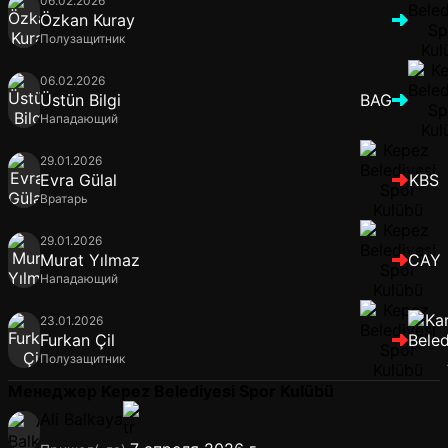
06.02.2026
Özkan Kuray
Полузащитник
06.02.2026
Üstün Bilgi
BAG
Нападающий
29.01.2026
Evra Gülal
KBS
Вратарь
29.01.2026
Murat Yılmaz
CAY
Нападающий
23.01.2026
Furkan Çil
Полузащитник
Менеджер Kepez Belediyesi Spor Kulübü
Ali Balkaya