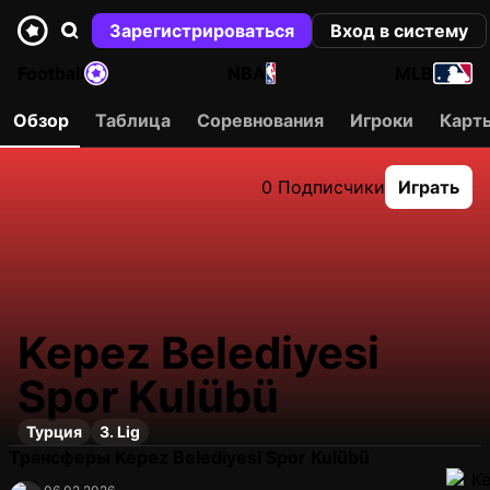
Зарегистрироваться
Вход в систему
Football
NBA
MLB
Обзор
Таблица
Соревнования
Игроки
Карт
0 Подписчики
Играть
Kepez Belediyesi
Spor Kulübü
Турция
3. Lig
Трансферы Kepez Belediyesi Spor Kulübü