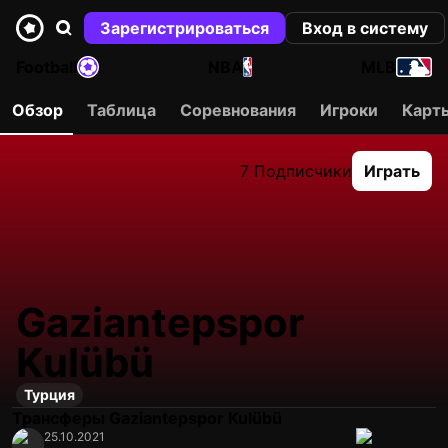
Зарегистрироваться
Вход в систему
Football
NBA
MLB
Обзор
Таблица
Соревнования
Игроки
Карт
7 Подписчики
Играть
Gaziantepspor
Kulübü
Турция
Трансферы Gaziantepspor Kulübü
25.10.2021