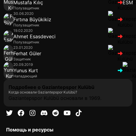
Mustafa Kılıç
ESM
Полузащитник
30.06.2020
Fırtına Büyükikiz
Полузащитник
19.02.2020
Ahmet Esasdeveci
Полузащитник
23.01.2020
Ferhat Güler
Защитник
20.09.2019
Yunus Kurt
Нападающий
Подробнее о Gaziantepspor Kulübü
Когда основали Gaziantepspor Kulübü?
Gaziantepspor Kulübü основали в 1969.
Помощь и ресурсы