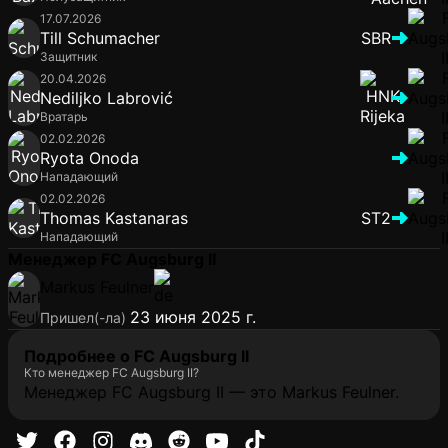
17.07.2026
Till Schumacher
SBR
Защитник
20.04.2026
Nediljko Labrović
Вратарь
02.02.2026
Ryota Onoda
Нападающий
02.02.2026
Thomas Kastanaras
ST2
Нападающий
Менеджер FC Augsburg II
Markus Feulner
23 июня 2025 г.
Пришел(-ла)
Подробнее о FC Augsburg II
Кто менеджер FC Augsburg II?
Менеджер FC Augsburg II — это Markus Feulner.