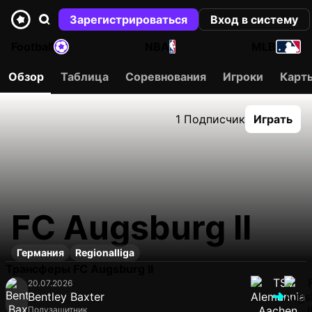
Зарегистрироваться
Вход в систему
Football
NBA
MLB
Обзор
Таблица
Соревнования
Игроки
Карт
1 Подписчик
Играть
FC Augsburg II
Германия
Regionalliga
Трансферы FC Augsburg II
20.07.2026
Bentley Baxter
Полузащитник