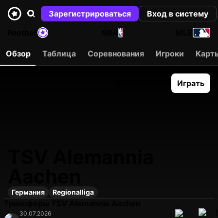
Зарегистрироваться
Вход в систему
Football
NBA
MLB
Обзор
Таблица
Соревнования
Игроки
Карт
3 Подписчики
Играть
TSV Alemannia
Aachen
Германия
Regionalliga
Трансферы TSV Alemannia Aachen
30.07.2026