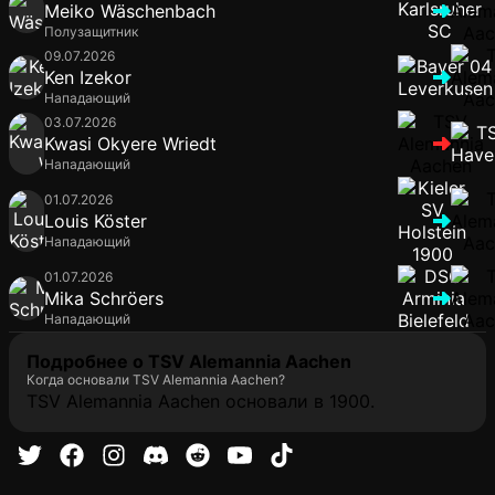
Meiko Wäschenbach
Полузащитник
09.07.2026
Ken Izekor
Нападающий
03.07.2026
Kwasi Okyere Wriedt
Нападающий
01.07.2026
Louis Köster
Нападающий
01.07.2026
Mika Schröers
Нападающий
Подробнее о TSV Alemannia Aachen
Когда основали TSV Alemannia Aachen?
TSV Alemannia Aachen основали в 1900.