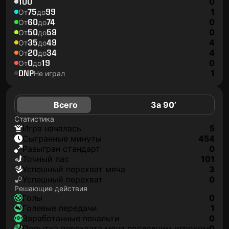
100
0
75
99
1
От
до
60
74
0
От
до
50
59
0
От
до
35
49
4
От
до
20
34
4
От
до
0
19
0
От
до
DNP
1
Не играл
Всего
За 90’
Статистика
игра началась
5
сыгранные минуты
454
разыгран стандарт
0
точный пас
101
успешный перехват мяча
3
успешный перехват
0
Решающие действия
голы
0
голевые передачи
1
заработанные пенальти
0
попытка перехвата мяча последним игроком
0