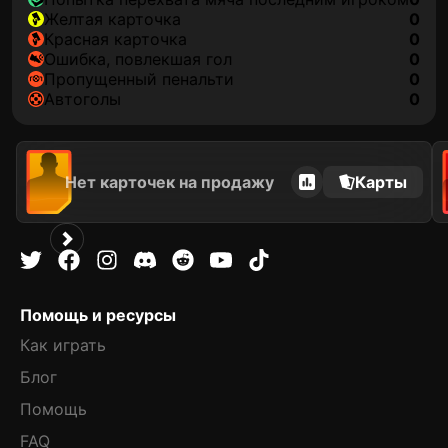
желтая карточка
0
красная карточка
0
ошибка, повлекшая гол
0
пропущенный пенальти
0
автоголы
0
Нет карточек на продажу
Карты
Помощь и ресурсы
Как играть
Блог
Помощь
FAQ