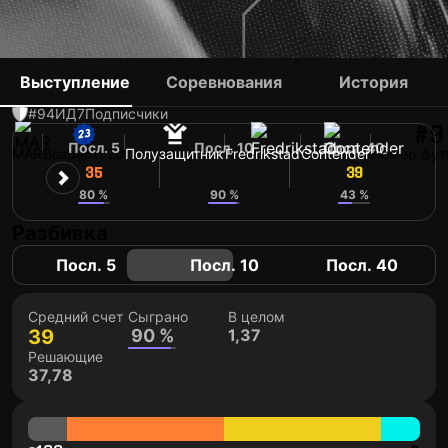
SALIM LAGHZAOUI
Выступление
Соревнования
История
#94
ИД
7
Подписчики
#9
Посл. 5
Посл. 10
Посл. 40
MAR
Возраст: 20
Полузащитник
Fredrikstad
Contender
Номер фут
35
39
39
80 %
90 %
43 %
Разбивка
Посл. 5
Посл. 10
Посл. 40
Средний счет
Сыграно
В целом
39
90 %
1,37
Решающие
37,78