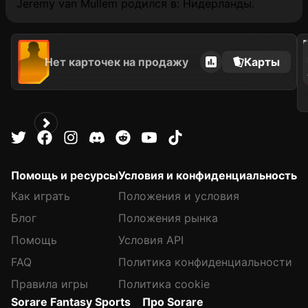
Jeremy van Mullem родился в: Нидерланды.
202
Нет карточек на продажу
Карты
Помощь и ресурсы
Условия и конфиденциальность
Как играть
Положения и условия
Блог
Положения рынка
Помощь
Условия API
FAQ
Политика конфиденциальности
Правила игры
Политика cookie
Sorare Fantasy Sports
Про Sorare