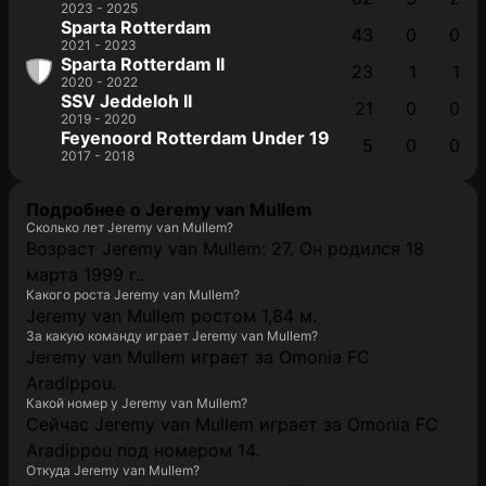
2023 - 2025
Sparta Rotterdam
43
0
0
2021 - 2023
Sparta Rotterdam II
23
1
1
2020 - 2022
SSV Jeddeloh II
21
0
0
2019 - 2020
Feyenoord Rotterdam Under 19
5
0
0
2017 - 2018
Подробнее о Jeremy van Mullem
Сколько лет Jeremy van Mullem?
Возраст Jeremy van Mullem: 27. Он родился 18
марта 1999 г..
Какого роста Jeremy van Mullem?
Jeremy van Mullem ростом 1,84 м.
За какую команду играет Jeremy van Mullem?
Jeremy van Mullem играет за Omonia FC
Aradippou.
Какой номер у Jeremy van Mullem?
Сейчас Jeremy van Mullem играет за Omonia FC
Aradippou под номером 14.
Откуда Jeremy van Mullem?