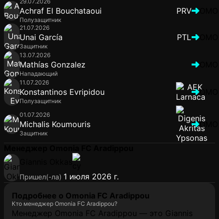
29.07.2026
Achraf El Bouchataoui
PRV
OMO
Полузащитник
21.07.2026
Unai García
PTL
OMO
Защитник
13.07.2026
Mathías Gonzalez
OMO
Нападающий
11.07.2026
Konstantinos Evripidou
OMO
Полузащитник
01.07.2026
Michalis Koumouris
OMO
Защитник
Менеджер Omonia FC Aradippou
Giannis Okkas
1 июля 2026 г.
Пришел(-ла)
Подробнее о Omonia FC Aradippou
Кто менеджер Omonia FC Aradippou?
Менеджер Omonia FC Aradippou — это Giannis