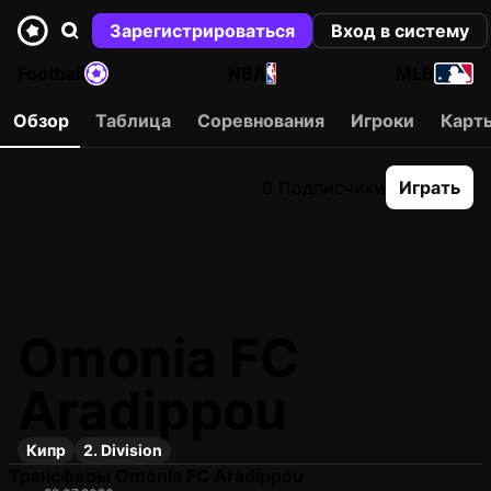
Зарегистрироваться
Вход в систему
Football
NBA
MLB
Обзор
Таблица
Соревнования
Игроки
Карт
0 Подписчики
Играть
Omonia FC
Aradippou
Кипр
2. Division
Трансферы Omonia FC Aradippou