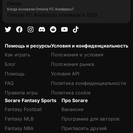
Okkas.
Когда основали Omonia FC Aradippou?
Omonia FC Aradippou основали в 1929.
Помощь и ресурсы
Условия и конфиденциальность
Как играть
Положения и условия
Блог
Положения рынка
Помощь
Условия API
FAQ
Политика конфиденциальности
Правила игры
Политика cookie
Sorare Fantasy Sports
Про Sorare
Fantasy Football
Вакансии
Fantasy MLB
Программа для авторов
Fantasy NBA
Пригласить друзей