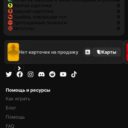
желтая карточка
0
красная карточка
0
ошибка, повлекшая гол
0
пропущенный пенальти
0
автоголы
0
Нет карточек на продажу
Карты
Помощь и ресурсы
Как играть
Блог
Помощь
FAQ