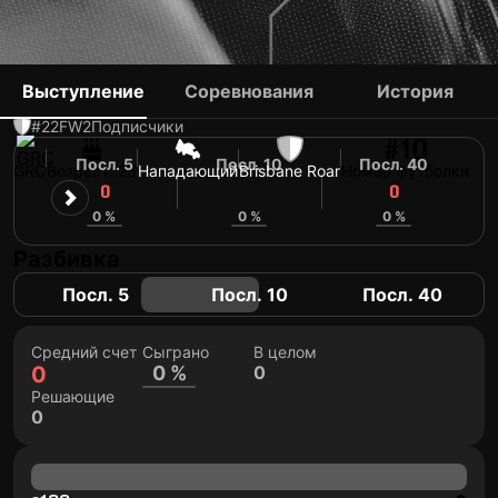
GEORGIOS VRAKAS
Выступление
Соревнования
История
#22
FW
2
Подписчики
#10
Посл. 5
Посл. 10
Посл. 40
GRC
Возраст: 25
Нападающий
Brisbane Roar
Номер футболки
0
0
0
0 %
0 %
0 %
Разбивка
Посл. 5
Посл. 10
Посл. 40
Средний счет
Сыграно
В целом
0
0 %
0
Решающие
0