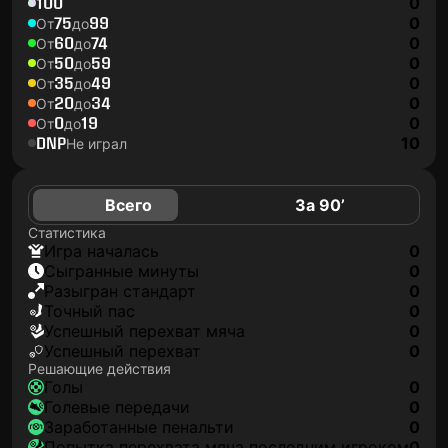
100
0
75
99
0
От
до
60
74
0
От
до
50
59
0
От
до
35
49
0
От
до
20
34
0
От
до
0
19
0
От
до
DNP
10
Не играл
Всего
За 90’
Статистика
игра началась
0
сыгранные минуты
0
разыгран стандарт
0
точный пас
0
успешный перехват мяча
0
успешный перехват
0
Решающие действия
голы
0
голевые передачи
0
заработанные пенальти
0
попытка перехвата мяча последним игроком
0