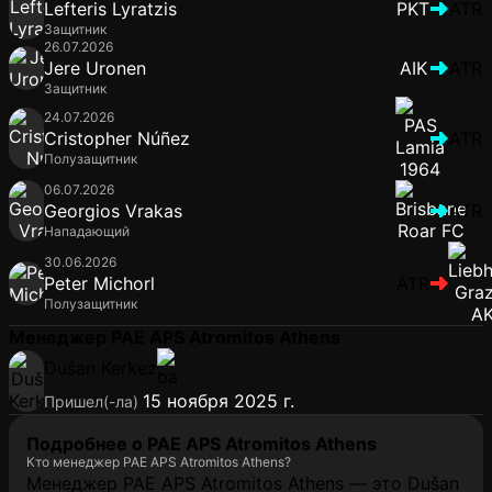
Lefteris Lyratzis
PKT
ATR
Защитник
26.07.2026
Jere Uronen
AIK
ATR
Защитник
24.07.2026
Cristopher Núñez
ATR
Полузащитник
06.07.2026
Georgios Vrakas
ATR
Нападающий
30.06.2026
Peter Michorl
ATR
Полузащитник
Менеджер PAE APS Atromitos Athens
Dušan Kerkez
15 ноября 2025 г.
Пришел(-ла)
Подробнее о PAE APS Atromitos Athens
Кто менеджер PAE APS Atromitos Athens?
Менеджер PAE APS Atromitos Athens — это Dušan