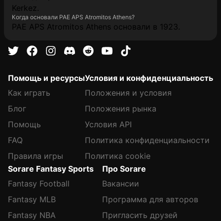
Kerkez.
Когда основали PAE APS Atromitos Athens?
PAE APS Atromitos Athens основали в 1923.
Помощь и ресурсы
Условия и конфиденциальность
Как играть
Положения и условия
Блог
Положения рынка
Помощь
Условия API
FAQ
Политика конфиденциальности
Правила игры
Политика cookie
Sorare Fantasy Sports
Про Sorare
Fantasy Football
Вакансии
Fantasy MLB
Программа для авторов
Fantasy NBA
Пригласить друзей