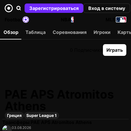
Зарегистрироваться
Вход в систему
Football
NBA
MLB
Обзор
Таблица
Соревнования
Игроки
Карт
0 Подписчики
Играть
PAE APS Atromitos
Athens
Греция
Super League 1
Трансферы PAE APS Atromitos Athens
03.08.2026