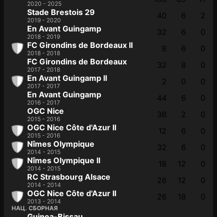
2020 - 2025
Stade Brestois 29
40
6
2
2019 - 2020
En Avant Guingamp
32
6
0
2018 - 2019
FC Girondins de Bordeaux II
8
6
0
2018 - 2018
FC Girondins de Bordeaux
32
8
0
2017 - 2018
En Avant Guingamp II
2
0
0
2017 - 2017
En Avant Guingamp
44
6
0
2016 - 2017
OGC Nice
36
2
0
2015 - 2016
OGC Nice Côte d'Azur II
12
6
0
2015 - 2016
Nîmes Olympique
32
6
0
2014 - 2015
Nîmes Olympique II
18
12
0
2014 - 2015
RC Strasbourg Alsace
26
12
0
2014 - 2014
OGC Nice Côte d'Azur II
26
18
0
2013 - 2014
НАЦ. СБОРНАЯ
Guinea-Bissau