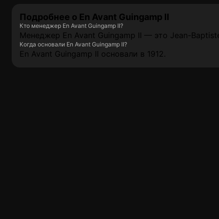
Подробнее о En Avant Guingamp II
Кто менеджер En Avant Guingamp II?
Менеджер En Avant Guingamp II — это Jean-Baptist
Когда основали En Avant Guingamp II?
En Avant Guingamp II основали в 1912.