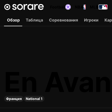
Football
NBA
MLB
Обзор
Таблица
Соревнования
Игроки
Ка
En Avan
Франция
National 1