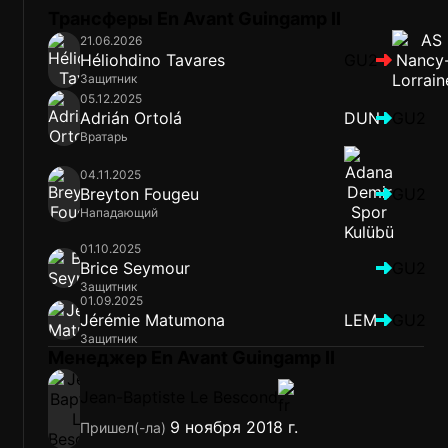
Трансферы En Avant Guingamp II
21.06.2026
Héliohdino Tavares
GU2
Защитник
05.12.2025
Adrián Ortolá
DUN
GU2
Вратарь
04.11.2025
Breyton Fougeu
GU2
Нападающий
01.10.2025
Brice Seymour
GU2
Защитник
01.09.2025
Jérémie Matumona
LEM
GU2
Защитник
Менеджер En Avant Guingamp II
Jean-Baptiste Le Bescond
9 ноября 2018 г.
Пришел(-ла)