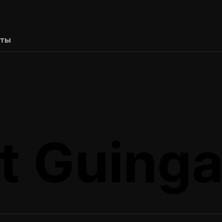
рты
t Guinga