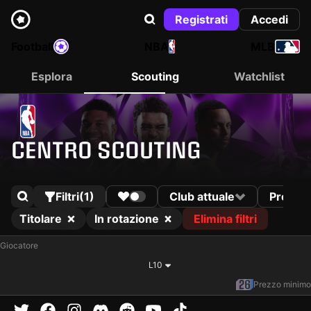
Registrati
Accedi
Football
NBA
MLB
Esplora
Scouting
Watchlist
CENTRO SCOUTING
Filtri
(1)
Club attuale
Progr
Titolare
In rotazione
Elimina filtri
Giocatore
L10
Prezzo minimo