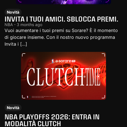
Novità
INVITA I TUOI AMICI. SBLOCCA PREMI.
NBA - 3 months ago
Vuoi aumentare i tuoi premi su Sorare? È il momento
di giocare insieme. Con il nostro nuovo programma
Invita i […]
Novità
NBA PLAYOFFS 2026: ENTRA IN
MODALITÀ CLUTCH