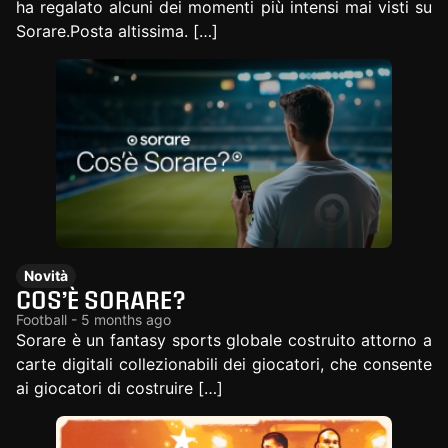
ha regalato alcuni dei momenti più intensi mai visti su
Sorare.Posta altissima. […]
Novità
COS’È SORARE?
Football - 5 months ago
Sorare è un fantasy sports globale costruito attorno a
carte digitali collezionabili dei giocatori, che consente
ai giocatori di costruire […]