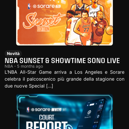
Novità
NBA SUNSET & SHOWTIME SONO LIVE
NBA - 5 months ago
L’NBA All-Star Game arriva a Los Angeles e Sorare
celebra il palcoscenico più grande della stagione con
due nuove Special […]