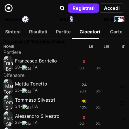
Registrati
Accedi
Football
NBA
MLB
Sintesi
Risultati
Partite
Giocatori
Carte
Squadra US Triestina Calcio
NOME
L5
L15
Portiere
Francesco Borriello
0
0
1
20
•
ITA
0%
0%
Difensore
Mattia Tonetto
24
39
47
25
•
ITA
20%
0%
Tommaso Silvestri
40
41
20
34
•
ITA
40%
0%
Alessandro Silvestro
0
0
14
23
•
ITA
0%
0%