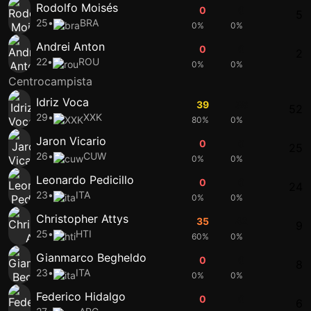
Rodolfo Moisés
0
0
5
25
•
BRA
0%
0%
Andrei Anton
0
0
2
22
•
ROU
0%
0%
Centrocampista
Idriz Voca
39
38
52
29
•
XXK
80%
0%
Jaron Vicario
0
0
25
26
•
CUW
0%
0%
Leonardo Pedicillo
0
0
24
23
•
ITA
0%
0%
Christopher Attys
35
42
9
25
•
HTI
60%
0%
Gianmarco Begheldo
0
0
8
23
•
ITA
0%
0%
Federico Hidalgo
0
0
6