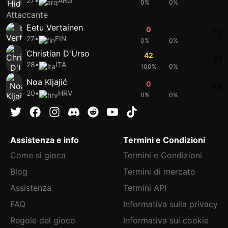
27
•
ARG
0%
0%
Attaccante
Eetu Vertainen
0
0
72
27
•
FIN
0%
0%
Christian D'Urso
42
49
61
28
•
ITA
100%
0%
Noa Kljajić
0
0
23
20
•
HRV
0%
0%
Assistenza e info
Termini e Condizioni
Come si gioca
Termini e Condizioni
Blog
Termini di mercato
Assistenza
Termini API
FAQ
Informativa sulla privacy
Regole del gioco
Informativa sui cookie