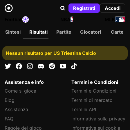
Registrati
Accedi
Football
NBA
MLB
Sintesi
Risultati
Partite
Giocatori
Carte
Nessun risultato per US Triestina Calcio
Assistenza e info
Termini e Condizioni
Come si gioca
Termini e Condizioni
Blog
Termini di mercato
Assistenza
Termini API
FAQ
Informativa sulla privacy
Regole del gioco
Informativa sui cookie