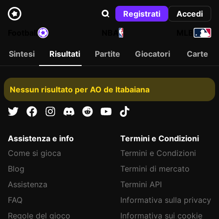
Registrati
Accedi
Football
NBA
MLB
Sintesi
Risultati
Partite
Giocatori
Carte
Nessun risultato per AO de Itabaiana
Assistenza e info
Termini e Condizioni
Come si gioca
Termini e Condizioni
Blog
Termini di mercato
Assistenza
Termini API
FAQ
Informativa sulla privacy
Regole del gioco
Informativa sui cookie