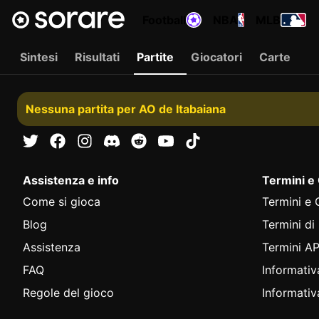
Football
NBA
MLB
Sintesi
Risultati
Partite
Giocatori
Carte
Nessuna partita per AO de Itabaiana
Assistenza e info
Termini e
Come si gioca
Termini e 
Blog
Termini di
Assistenza
Termini AP
FAQ
Informativ
Regole del gioco
Informativ