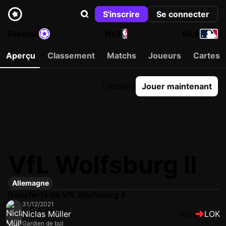
S'inscrire
Se connecter
Football
NBA
MLB
Aperçu
Classement
Matchs
Joueurs
Cartes
1 abonné
Jouer maintenant
VfL Wolfsburg II
Allemagne
Transferts de VfL Wolfsburg II
31/12/2021
Niclas Müller
WOB
LOK
Gardien de but