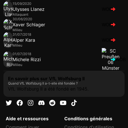
15/09/2020
Ulysses Llanez
WOB
Attaquant
30/06/2020
Xaver Schlager
WOB
Milieu
31/07/2018
Alper Kara
WOB
Milieu
01/07/2018
Michele Rizzi
WOB
Milieu
En savoir plus sur VfL Wolfsburg II
Quand VfL Wolfsburg II a-t-elle été fondée ?
VfL Wolfsburg II a été fondé en 1945.
Aide et ressources
Conditions générales
Comment jouer
Conditions d'utilisation