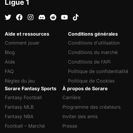
Ligue 1
.
Aide et ressources
Conditions générales
Comment jouer
Conditions d'utilisation
Blog
Conditions du marché
Aide
Conditions de l'API
FAQ
Politique de confidentialité
Règles du jeu
Politique de Cookies
Sorare Fantasy Sports
À propos de Sorare
Fantasy Football
Carrière
Fantasy MLB
Programme des créateurs
Fantasy NBA
Inviter des amis
Football – Marché
Presse