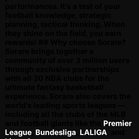
performances. It's a test of your
football knowledge, strategic
planning, tactical thinking. When
they shine on the field, you earn
rewards! ## Why choose Sorare?
Sorare brings together a
community of over 3 million users
through exclusive partnerships
with all 30 NBA clubs for the
ultimate fantasy basketball
experience. Sorare also covers the
world's leading sports leagues —
including all the clubs of the MLB
and football giants like the
Premier
League
,
Bundesliga
,
LALIGA
, and