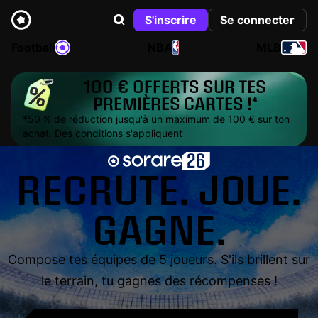
S'inscrire
Se connecter
Football
NBA
MLB
100 € OFFERTS SUR TES
PREMIÈRES CARTES !*
*50 % de réduction jusqu'à un maximum de 100 € sur ton
achat.
Des conditions s'appliquent
RECRUTE. JOUE.
GAGNE.
Compose tes équipes de 5 joueurs. S'ils brillent sur
le terrain, tu gagnes des récompenses !