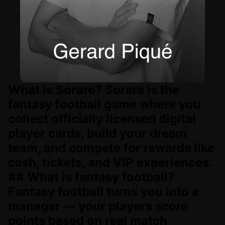
What is Sorare? Sorare is the
fantasy football game where you
collect officially licensed digital
player cards, build your dream
team, and compete for rewards like
cash, tickets, and VIP experiences.
## What is fantasy football?
Fantasy football turns you into a
manager — your players score
points based on real match