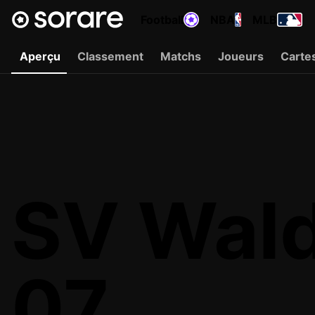
Football
NBA
MLB
Aperçu
Classement
Matchs
Joueurs
Carte
SV Wal
07