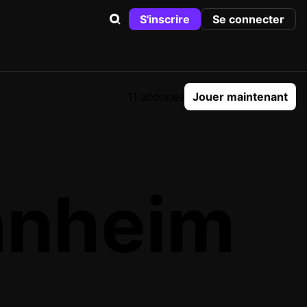
S'inscrire
Se connecter
11 abonnés
Jouer maintenant
nnheim