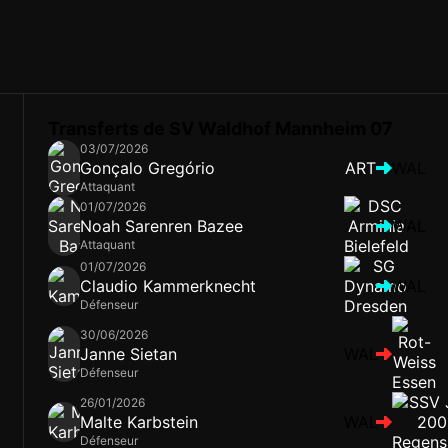
Transferts de SV Waldhof Mannheim 07
03/07/2026
Gonçalo Gregório
ART
WAL
Attaquant
01/07/2026
Noah Sarenren Bazee
WAL
Attaquant
01/07/2026
Claudio Kammerknecht
WAL
Défenseur
30/06/2026
Janne Sietan
WAL
Défenseur
26/01/2026
Malte Karbstein
WAL
Défenseur