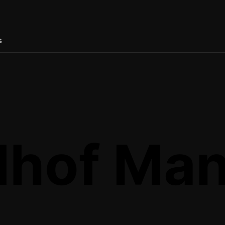
s
dhof Ma