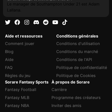
Le manager de Southampton Under 21 est Adam
Lallana.
Aide et ressources
Conditions générales
Comment jouer
Conditions d'utilisation
Blog
Conditions du marché
Aide
Conditions de l'API
FAQ
Politique de confidentialité
Règles du jeu
Politique de Cookies
Sorare Fantasy Sports
À propos de Sorare
Fantasy Football
Carrière
Fantasy MLB
Programme des créateurs
Fantasy NBA
Inviter des amis