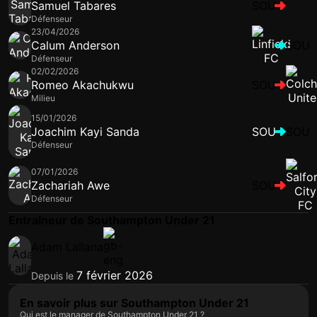
Samuel Tabares
SOU
Défenseur
23/04/2026
Calum Anderson
SOU
Défenseur
02/02/2026
Romeo Akachukwu
SOU
Milieu
15/01/2026
Joachim Kayi Sanda
SOU
SOU
Défenseur
07/01/2026
Zachariah Awe
SOU
Défenseur
Entraîneur de Southampton Under 21
Adam Lallana
7 février 2026
Depuis le
En savoir plus sur Southampton Under 21
Qui est le manager de Southampton Under 21 ?