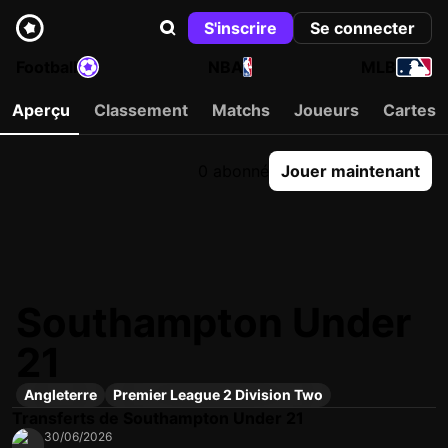
S'inscrire
Se connecter
Football
NBA
MLB
Aperçu
Classement
Matchs
Joueurs
Cartes
0 abonné
Jouer maintenant
Southampton Under
21
Angleterre
Premier League 2 Division Two
Transferts de Southampton Under 21
30/06/2026