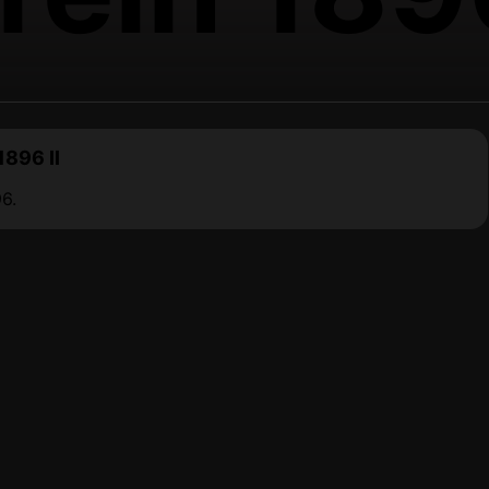
1896 II
6.