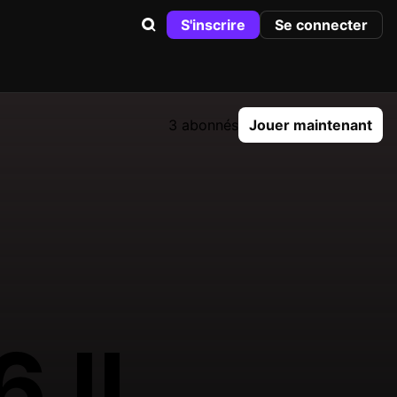
S'inscrire
Se connecter
3 abonnés
Jouer maintenant
 II