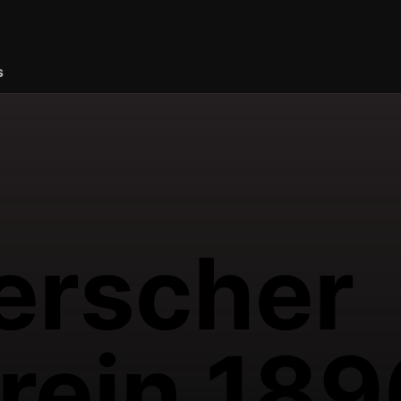
s
erscher
ein 1896