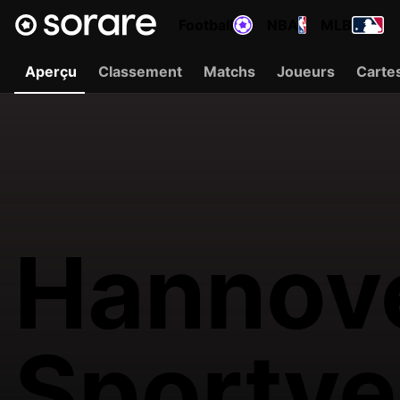
Football
NBA
MLB
Aperçu
Classement
Matchs
Joueurs
Carte
Hannov
Sportver