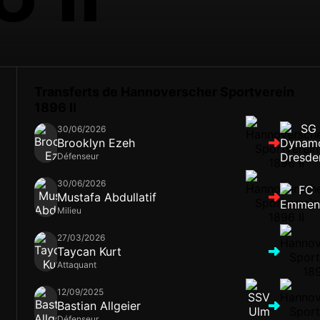
Transferts de Hannoverscher Sportverein
1896 II
30/06/2026
Brooklyn Ezeh
Défenseur
30/06/2026
Mustafa Abdullatif
Milieu
27/03/2026
Taycan Kurt
Attaquant
12/09/2025
Bastian Allgeier
Défenseur