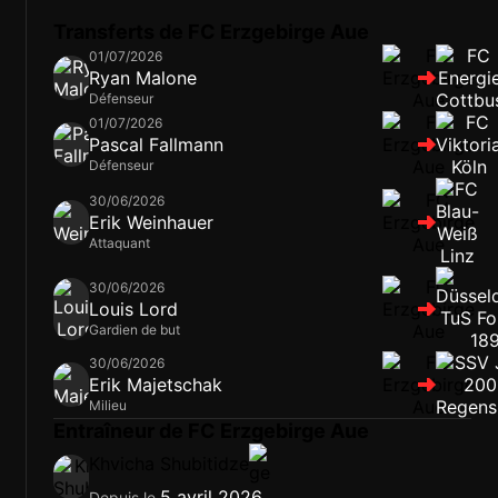
Transferts de FC Erzgebirge Aue
01/07/2026
Ryan Malone
Défenseur
01/07/2026
Pascal Fallmann
Défenseur
30/06/2026
Erik Weinhauer
Attaquant
30/06/2026
Louis Lord
Gardien de but
30/06/2026
Erik Majetschak
Milieu
Entraîneur de FC Erzgebirge Aue
Khvicha Shubitidze
5 avril 2026
Depuis le