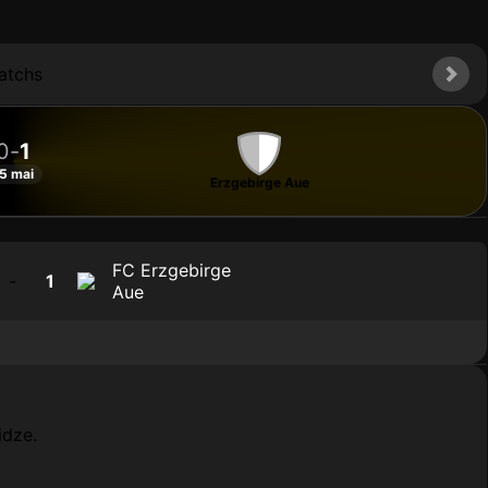
atchs
0
-
1
5 mai
Erzgebirge Aue
FC Erzgebirge
-
1
Aue
idze.