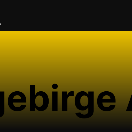
s
gebirge