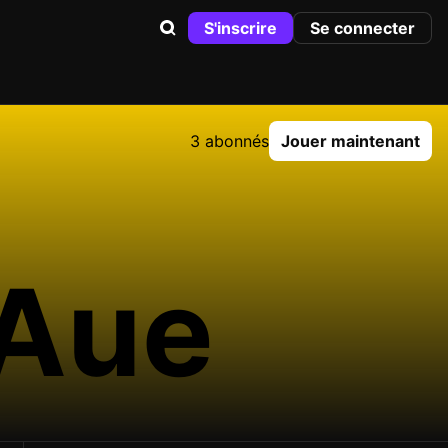
S'inscrire
Se connecter
3 abonnés
Jouer maintenant
 Aue