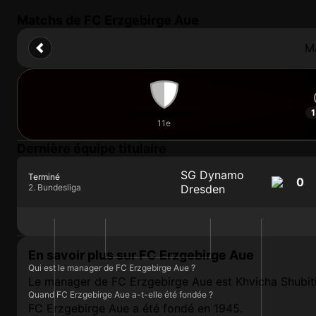
Matchs de FC Erzgebirge Aue
M
1
Dynamo Dresden
11e
Dernière équipe titulaire
SG Dynamo
Terminé
0
2. Bundesliga
Dresden
En savoir plus sur FC Erzgebirge Aue
Qui est le manager de FC Erzgebirge Aue ?
Le manager de FC Erzgebirge Aue est Khvicha Shubit
Quand FC Erzgebirge Aue a-t-elle été fondée ?
FC Erzgebirge Aue a été fondé en 1945.