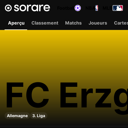
Football
NBA
MLB
Aperçu
Classement
Matchs
Joueurs
Carte
FC Erz
Allemagne
3. Liga