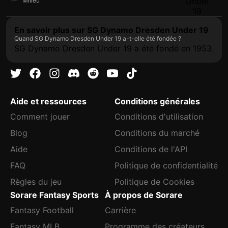
Milieu
En savoir plus sur SG Dynamo Dresden Under 19
Quand SG Dynamo Dresden Under 19 a-t-elle été fondée ?
SG Dynamo Dresden Under 19 a été fondé en 1953.
Aide et ressources
Conditions générales
Comment jouer
Conditions d'utilisation
Blog
Conditions du marché
Aide
Conditions de l'API
FAQ
Politique de confidentialité
Règles du jeu
Politique de Cookies
Sorare Fantasy Sports
À propos de Sorare
Fantasy Football
Carrière
Fantasy MLB
Programme des créateurs