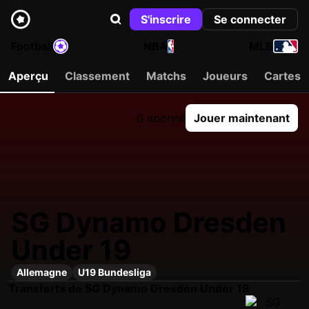
S'inscrire
Se connecter
Football
NBA
MLB
Aperçu
Classement
Matchs
Joueurs
Cartes
0 abonné
Jouer maintenant
SG Dynamo Dresden
Under 19
Allemagne
U19 Bundesliga
Transferts de SG Dynamo Dresden Under 19