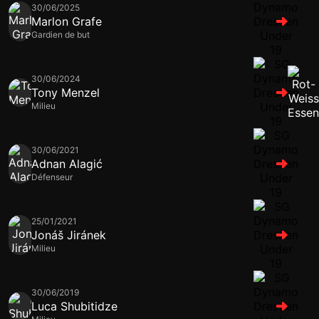
30/06/2025
Marlon Grafe
Gardien de but
30/06/2024
Tony Menzel
Milieu
30/06/2021
Adnan Alagić
Défenseur
25/01/2021
Jonáš Jiránek
Milieu
30/06/2019
Luca Shubitidze