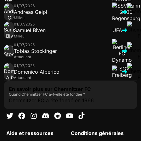
01/07/2026
Andreas Geipl
Milieu
01/07/2025
Samuel Biven
UFA
Milieu
01/07/2025
Tobias Stockinger
Attaquant
01/07/2025
Domenico Alberico
Attaquant
En savoir plus sur Chemnitzer FC
Quand Chemnitzer FC a-t-elle été fondée ?
Chemnitzer FC a été fondé en 1966.
Aide et ressources
Conditions générales