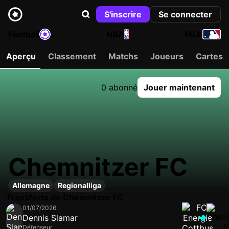
S'inscrire
Se connecter
Football
NBA
MLB
Aperçu
Classement
Matchs
Joueurs
Cartes
0 abonné
Jouer maintenant
Chemnitzer FC
Allemagne
Regionalliga
Transferts de Chemnitzer FC
01/07/2026
Dennis Slamar
Défenseur