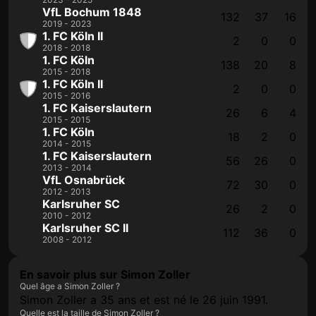
VfL Bochum 1848
132
37
16
2019 - 2023
1. FC Köln II
2
0
0
2018 - 2018
1. FC Köln
138
20
8
2015 - 2018
1. FC Köln II
2
0
0
2015 - 2016
1. FC Kaiserslautern
26
6
4
2015 - 2015
1. FC Köln
18
2
0
2014 - 2015
1. FC Kaiserslautern
56
26
0
2013 - 2014
VfL Osnabrück
72
30
0
2012 - 2013
Karlsruher SC
26
2
0
2010 - 2012
Karlsruher SC II
112
36
0
2008 - 2012
En savoir plus sur Simon Zoller
Quel âge a Simon Zoller ?
Simon Zoller a 35 ans et est né le 26 juin 1991.
Quelle est la taille de Simon Zoller ?