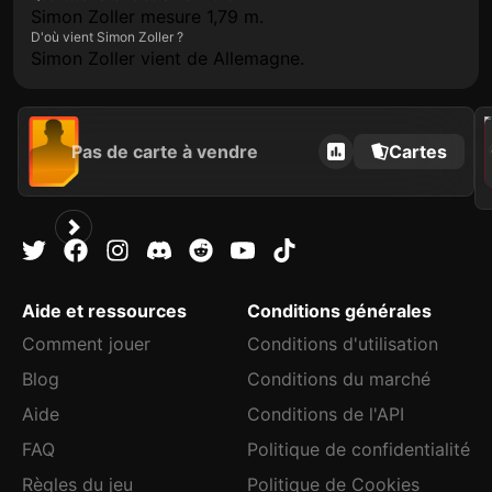
Simon Zoller mesure 1,79 m.
D'où vient Simon Zoller ?
Simon Zoller vient de Allemagne.
202
Pas de carte à vendre
Cartes
C
Aide et ressources
Conditions générales
Comment jouer
Conditions d'utilisation
Blog
Conditions du marché
Aide
Conditions de l'API
FAQ
Politique de confidentialité
Règles du jeu
Politique de Cookies