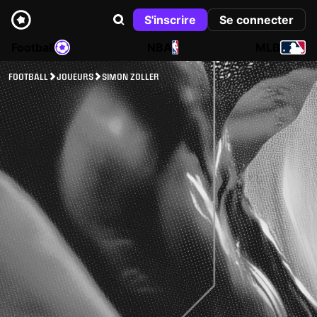
S'inscrire
Se connecter
Football
NBA
MLB
FOOTBALL
JOUEURS
SIMON ZOLLER