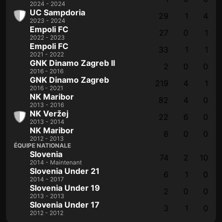
2024 - 2024
UC Sampdoria
29
1
4
2023 - 2024
Empoli FC
27
0
1
2022 - 2023
Empoli FC
33
1
1
2021 - 2022
GNK Dinamo Zagreb II
2
0
0
2016 - 2016
GNK Dinamo Zagreb
219
4
1
2016 - 2021
NK Maribor
82
4
0
2013 - 2016
NK Veržej
22
6
0
2013 - 2014
NK Maribor
8
0
0
2012 - 2013
ÉQUIPE NATIONALE
Slovenia
74
2
10
2014 - Maintenant
Slovenia Under 21
6
1
0
2014 - 2017
Slovenia Under 19
2
0
0
2013 - 2013
Slovenia Under 17
3
1
0
2012 - 2012