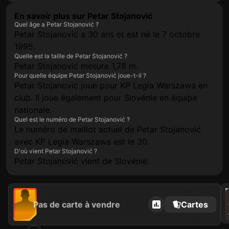
En savoir plus sur Petar Stojanović
Quel âge a Petar Stojanović ?
Petar Stojanović a 30 ans et est né le 7 octobre
1995.
Quelle est la taille de Petar Stojanović ?
Petar Stojanović mesure 1,78 m.
Pour quelle équipe Petar Stojanović joue-t-il ?
Petar Stojanović joue pour KP Legia Warszawa en
club. Il joue également pour Slovénie en équipe
nationale.
Quel est le numéro de Petar Stojanović ?
Le numéro de maillot actuel de Petar Stojanović
avec KP Legia Warszawa est le 30.
D'où vient Petar Stojanović ?
Petar Stojanović vient de Slovénie.
202
Pas de carte à vendre
Cartes
C