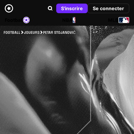
S'inscrire
Se connecter
Football
NBA
MLB
FOOTBALL
JOUEURS
PETAR STOJANOVIĆ