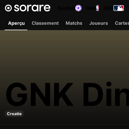
Football
NBA
MLB
Aperçu
Classement
Matchs
Joueurs
Carte
GNK Din
Croatie