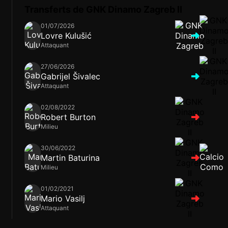
Transferts de GNK Dinamo Zagreb II
01/07/2026
Lovre Kulušić
Attaquant
27/06/2026
Gabrijel Šivalec
Attaquant
02/08/2022
Robert Burton
Milieu
30/06/2022
Martin Baturina
Milieu
01/02/2021
Mario Vasilj
Attaquant