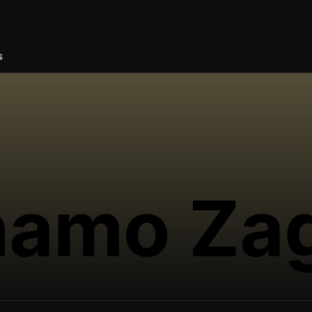
s
amo Zag