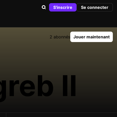
S'inscrire
Se connecter
2 abonnés
Jouer maintenant
reb II