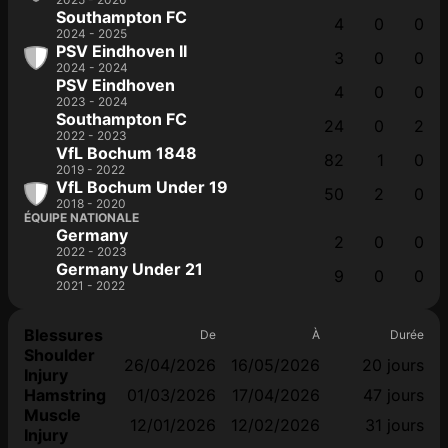
Southampton FC
4
0
0
2024 - 2025
PSV Eindhoven II
3
0
0
2024 - 2024
PSV Eindhoven
4
0
0
2023 - 2024
Southampton FC
24
0
2
2022 - 2023
VfL Bochum 1848
82
1
0
2019 - 2022
VfL Bochum Under 19
50
2
0
2018 - 2020
ÉQUIPE NATIONALE
Germany
2
0
0
2022 - 2023
Germany Under 21
9
0
0
2021 - 2022
Blessures
De
À
Durée
Shoulder
26/04/2026
16/05/2026
20 jours
Injury
Hamstring
01/03/2026
17/04/2026
47 jours
Muscle
12/01/2026
12/02/2026
31 jours
Injury