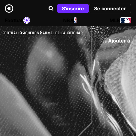
S'inscrire
Se connecter
Football
NBA
MLB
FOOTBALL
JOUEURS
ARMEL BELLA-KOTCHAP
Ajouter à