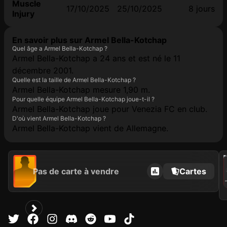
Muscle
17/10/2025
25/10/2025
8 jours
Injury
En savoir plus sur Armel Bella-Kotchap
Quel âge a Armel Bella-Kotchap ?
Armel Bella-Kotchap a 24 ans et est né le 11
décembre 2001.
Quelle est la taille de Armel Bella-Kotchap ?
Armel Bella-Kotchap mesure 1,90 m.
Pour quelle équipe Armel Bella-Kotchap joue-t-il ?
Armel Bella-Kotchap joue pour Venezia FC en club.
D'où vient Armel Bella-Kotchap ?
Armel Bella-Kotchap vient de Allemagne.
202
Pas de carte à vendre
Cartes
C
AR