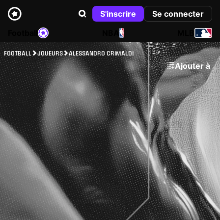
S'inscrire
Se connecter
Football
NBA
MLB
FOOTBALL
JOUEURS
ALESSANDRO CRIMALDI
Ajouter à