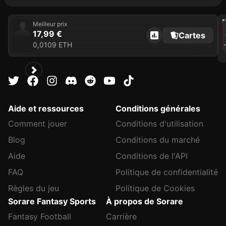
202
Meilleur prix
17,99 €
Cartes
C
0,0109 ETH
AL
Aide et ressources
Conditions générales
Comment jouer
Conditions d'utilisation
Blog
Conditions du marché
Aide
Conditions de l'API
FAQ
Politique de confidentialité
Règles du jeu
Politique de Cookies
Sorare Fantasy Sports
À propos de Sorare
Fantasy Football
Carrière