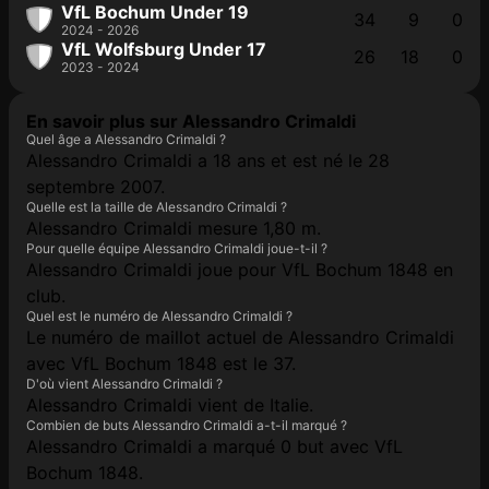
VfL Bochum Under 19
34
9
0
2024 - 2026
VfL Wolfsburg Under 17
26
18
0
2023 - 2024
En savoir plus sur Alessandro Crimaldi
Quel âge a Alessandro Crimaldi ?
Alessandro Crimaldi a 18 ans et est né le 28
septembre 2007.
Quelle est la taille de Alessandro Crimaldi ?
Alessandro Crimaldi mesure 1,80 m.
Pour quelle équipe Alessandro Crimaldi joue-t-il ?
Alessandro Crimaldi joue pour VfL Bochum 1848 en
club.
Quel est le numéro de Alessandro Crimaldi ?
Le numéro de maillot actuel de Alessandro Crimaldi
avec VfL Bochum 1848 est le 37.
D'où vient Alessandro Crimaldi ?
Alessandro Crimaldi vient de Italie.
Combien de buts Alessandro Crimaldi a-t-il marqué ?
Alessandro Crimaldi a marqué 0 but avec VfL
Bochum 1848.