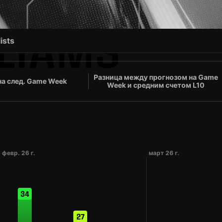
LLIAMS
ists
Разница между прогнозом на Game
на след. Game Week
Week и средним счетом L10
февр. 26 г.
март 26 г.
34
27