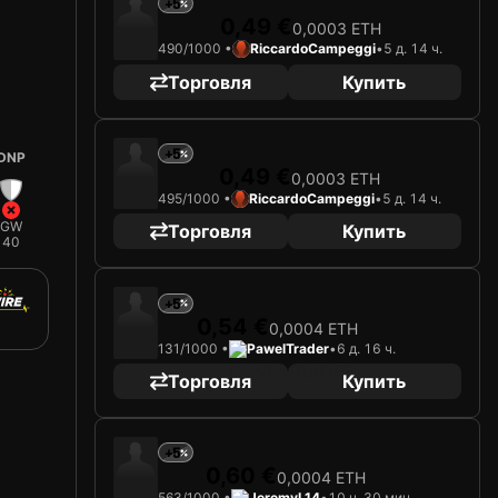
+5
0,49 €
0,0003 ETH
490/1000 •
RiccardoCampeggi
•
5 д. 14 ч.
Торговля
Купить
+5
DNP
0,49 €
0,0003 ETH
495/1000 •
RiccardoCampeggi
•
5 д. 14 ч.
GW
Торговля
Купить
40
+5
0,54 €
0,0004 ETH
131/1000 •
PawelTrader
•
6 д. 16 ч.
Торговля
Купить
+5
0,60 €
0,0004 ETH
563/1000 •
JeremyL14
•
10 ч. 30 мин.