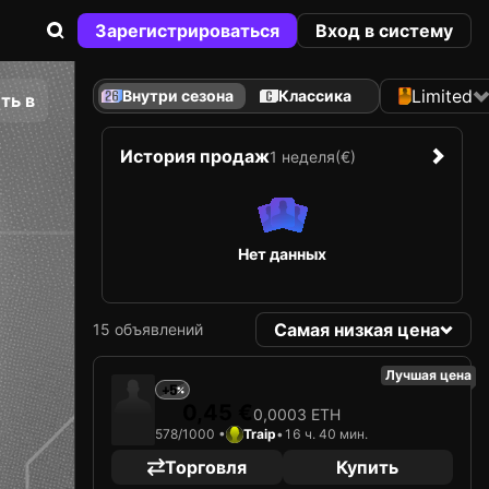
Зарегистрироваться
Вход в систему
Limited
Внутри сезона
Классика
ть в
История продаж
1 неделя
(€)
Нет данных
Самая низкая цена
15 объявлений
Лучшая цена
+5
0,45 €
0,0003 ETH
578/1000 •
Traip
•
16 ч. 40 мин.
Торговля
Купить