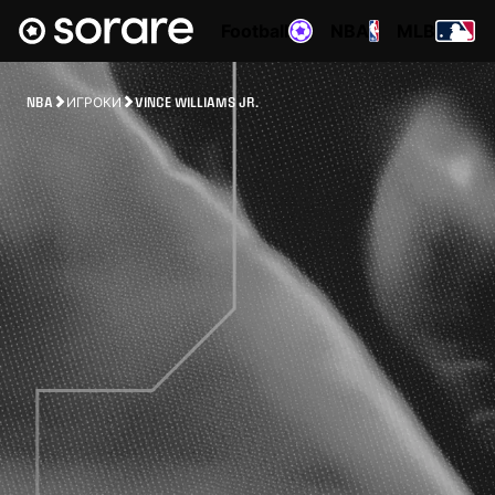
Football
NBA
MLB
NBA
ИГРОКИ
VINCE WILLIAMS JR.