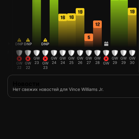
19
19
16
16
12
5
P
DNP
DNP
DNP
DNP
GW
GW
GW
GW
GW
GW
GW
GW
GW
GW
23
24
24
25
26
27
28
29
29
30
GW
GW
GW
GW
GW
21
22
22
23
Новости
Нет свежих новостей для Vince Williams Jr.