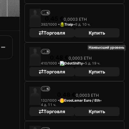
+5
0,45 €
0,0003 ETH
392/1000 •
Traip
•
6 д. 10 ч.
Торговля
Купить
Наивысший уровень
+5
0,48 €
0,0003 ETH
410/1000 •
DdotShifty
•
5 д. 19 ч.
Торговля
Купить
+5
0,48 €
0,0003 ETH
132/1000 •
EvooLamar Euro / Eth
•
4 д. 11 ч.
Торговля
Купить