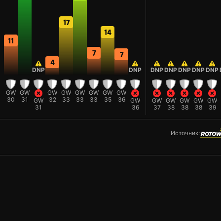
17
14
11
7
7
4
DNP
DNP
DNP
DNP
DNP
DNP
DNP
GW
GW
GW
GW
GW
GW
GW
GW
30
31
32
33
33
33
35
36
GW
GW
GW
GW
GW
GW
GW
31
36
37
38
38
38
39
Источник: