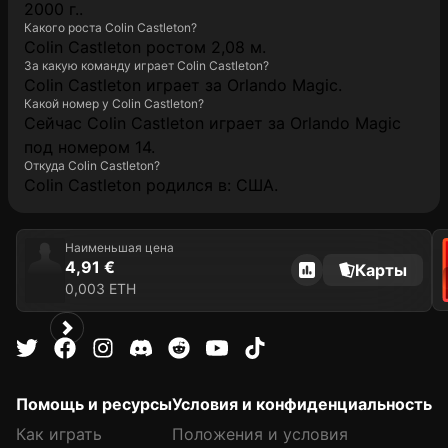
2000 г..
Какого роста Colin Castleton?
Colin Castleton ростом 2,08 м.
За какую команду играет Colin Castleton?
Colin Castleton играет за Orlando Magic.
Какой номер у Colin Castleton?
Сейчас Colin Castleton играет за Orlando Magic
под номером 14.
Откуда Colin Castleton?
Colin Castleton родился в: США.
Наименьшая цена
4,91 €
Карты
0,003 ETH
Помощь и ресурсы
Условия и конфиденциальность
Как играть
Положения и условия