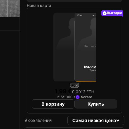
Новая карта
Выгодно
2026
Arizona Diamondbacks
Загрузка карты...
NOLAN ARENADO
Третья база
Limited 215/1000
+5
1,99 €
0,0012 ETH
215/1000 •
Sorare
В корзину
Купить
Самая низкая цена
9 объявлений