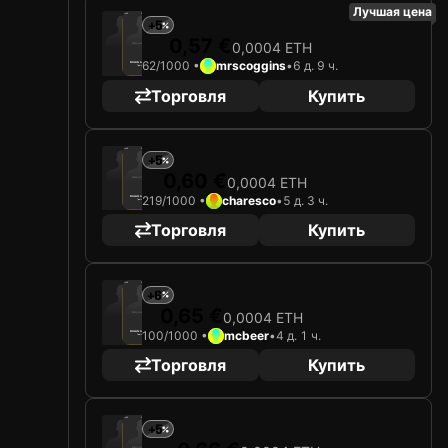
Лучшая цена
2026
Arizona Diamondbacks
+5
0,57 €
0,0004 ETH
Загрузка карты...
62/1000 •
mrscoggins
•
6 д. 9 ч.
NOLAN ARENADO
Третья база
Limited 62/1000
Торговля
Купить
2026
Arizona Diamondbacks
+5
0,60 €
0,0004 ETH
Загрузка карты...
219/1000 •
charesco
•
5 д. 3 ч.
NOLAN ARENADO
Третья база
Limited 219/1000
Торговля
Купить
2026
Arizona Diamondbacks
+6
0,65 €
0,0004 ETH
Загрузка карты...
100/1000 •
mcbeer
•
4 д. 1 ч.
NOLAN ARENADO
Третья база
Limited 100/1000
Торговля
Купить
2026
Arizona Diamondbacks
+5
Загрузка карты...