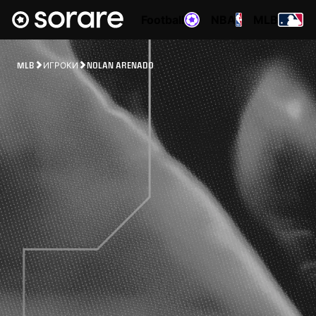
Football
NBA
MLB
MLB
ИГРОКИ
NOLAN ARENADO