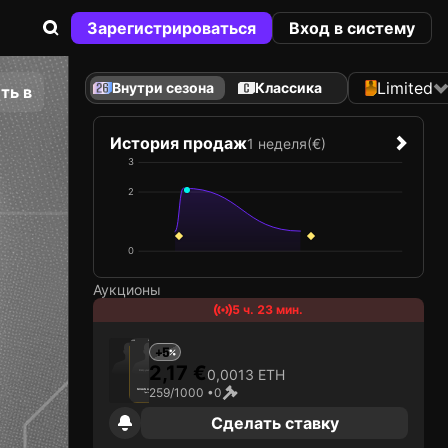
Зарегистрироваться
Вход в систему
Limited
Внутри сезона
Классика
ть в
История продаж
1 неделя
(€)
3
2
0
Аукционы
5 ч. 23 мин.
2026
Arizona Diamondbacks
+5
2,17 €
0,0013 ETH
Загрузка карты...
259/1000 •
0
NOLAN ARENADO
Третья база
Limited 259/1000
Сделать ставку