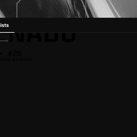
ENADO
ists
#28
я
омер футболки