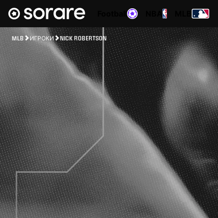
Football
NBA
MLB
MLB
ИГРОКИ
NICK ROBERTSON