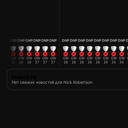
P
DNP
DNP
DNP
DNP
DNP
DNP
DNP
DNP
DNP
DNP
DNP
DNP
DNP
DNP
DNP
GW
GW
GW
GW
GW
GW
GW
GW
GW
GW
GW
GW
GW
GW
GW
25
26
26
26
27
27
27
28
28
28
29
29
29
30
30
Новости
Нет свежих новостей для Nick Robertson