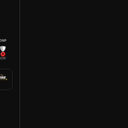
DNP
GW