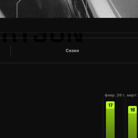
ERTSON
Сезон
0
февр. 26 г.
март 
17
16