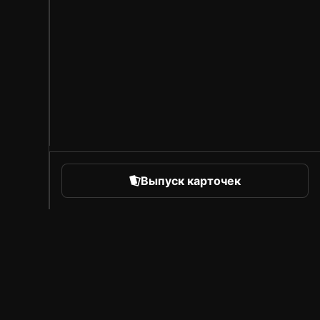
Выпуск карточек
orts
Про Sorare
Вакансии
Программа для авторов