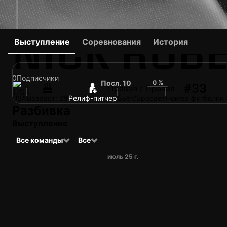
NICK ROB
Выступление
Соревнования
История
0
Подписчики
Посл. 10
0 %
0
#33
Правая / Правая
USA
Возраст: 28
Релиф-питчер
Бьет/Бросает
Номер футболки
Разбивка
Выступление
Все команды
Все
июль 25 г.