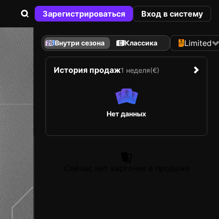
Зарегистрироваться
Вход в систему
Limited
Внутри сезона
Классика
История продаж
1 неделя
(€)
Нет данных
Сейчас нет карточек в продаже