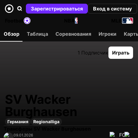
Зарегистрироваться
Вход в систему
Football
NBA
MLB
Обзор
Таблица
Соревнования
Игроки
Карт
1 Подписчик
Играть
SV Wacker
Burghausen
Германия
Regionalliga
Трансферы SV Wacker Burghausen
09.01.2026