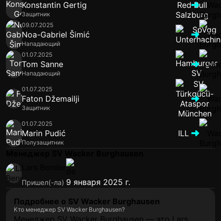
Konstantin Gertig
Защитник
09.07.2025
Noa-Gabriel Šimić
Нападающий
01.07.2025
Tom Sanne
Нападающий
01.07.2025
Faton Džemailji
Защитник
01.07.2025
Marin Pudić
ILL
Полузащитник
Менеджер SV Wacker Burghausen
Lars Bender
9 января 2025 г.
Пришел(-ла)
Подробнее о SV Wacker Burghausen
Кто менеджер SV Wacker Burghausen?
Менеджер SV Wacker Burghausen — это Lars