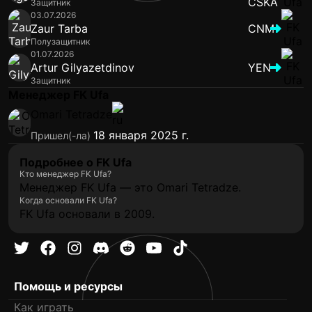
Защитник
03.07.2026
Zaur Tarba
CNM
Полузащитник
01.07.2026
Artur Gilyazetdinov
YEN
Защитник
Менеджер FK Ufa
Omari Tetradze
18 января 2025 г.
Пришел(-ла)
Подробнее о FK Ufa
Кто менеджер FK Ufa?
Менеджер FK Ufa — это Omari Tetradze.
Когда основали FK Ufa?
FK Ufa основали в 2009.
Помощь и ресурсы
Как играть