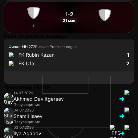
1
-
2
21 мая
Rubin Kazan
Ufa
8
Посл. стартовая команда
Финал
-
ИН 272
Russian Premier League
FK Rubin Kazan
1
FK Ufa
2
Трансферы FK Ufa
14.07.2026
Akhmed Davlitgereev
Полузащитник
04.07.2026
Shamil Isaev
Полузащитник
03.07.2026
Ilya Agapov