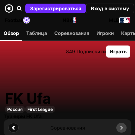
Зарегистрироваться
Вход в систему
Football
NBA
MLB
Обзор
Таблица
Соревнования
Игроки
Карт
849 Подписчики
Играть
FK Ufa
Россия
First League
Турниры FK Ufa
Соревнования