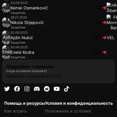
04.09.2025
Kemal Osmanković
SUH
Защитник
28.07.2025
Nikola Stijepović
SUH
Защитник
30.06.2025
Ajdin Nukić
SUH
VEL
Защитник
30.06.2025
Eneid Kodra
SUH
Защитник
Подробнее о Suhareka
Когда основали Suhareka?
Suhareka основали в 2023.
Помощь и ресурсы
Условия и конфиденциальность
Как играть
Положения и условия