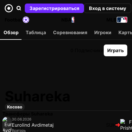
Зарегистрироваться
Вход в систему
Football
NBA
MLB
Обзор
Таблица
Соревнования
Игроки
Карт
0 Подписчики
Играть
Suhareka
Косово
Трансферы Suhareka
30.06.2026
Eurolind Avdimetaj
SUH
Вратарь