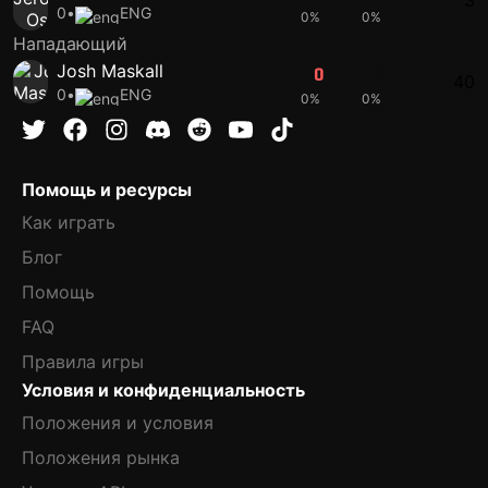
3
0
•
ENG
0%
0%
Нападающий
Josh Maskall
0
0
40
0
•
ENG
0%
0%
Помощь и ресурсы
Как играть
Блог
Помощь
FAQ
Правила игры
Условия и конфиденциальность
Положения и условия
Положения рынка