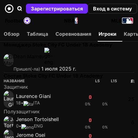
Зарегистрироваться
Вход в систему
Football
NBA
MLB
Обзор
Таблица
Соревнования
Игроки
Карт
Менеджер Stoke City FC Under 18 Academy
Dean Marney
1 июля 2025 г.
Пришел(-ла)
Состав Stoke City FC Under 18 Academy
НАЗВАНИЕ
L5
L15
Защитник
Laurence Giani
0
0
25
18
•
ITA
0%
0%
Полузащитник
Jenson Tortoishell
0
0
6
0
•
ENG
0%
0%
Jerome Osei
0
0