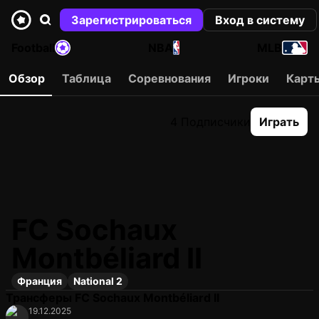
Зарегистрироваться
Вход в систему
Football
NBA
MLB
Обзор
Таблица
Соревнования
Игроки
Карт
4 Подписчики
Играть
FC Sochaux
Montbéliard II
Франция
National 2
Трансферы FC Sochaux Montbéliard II
19.12.2025