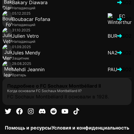
Bakary Diawara
SO2
Нападающий
05.12.2025
Boubacar Fofana
SO2
Нападающий
31.10.2025
Julien Vetro
BUR
SO2
Нападающий
01.09.2025
Jules Mendy
NA2
SO2
Защитник
29.08.2025
Mehdi Jeannin
PAU
SO2
Вратарь
Подробнее о FC Sochaux Montbéliard II
Когда основали FC Sochaux Montbéliard II?
FC Sochaux Montbéliard II основали в 1928.
Помощь и ресурсы
Условия и конфиденциальность