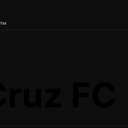
рты
Cruz FC