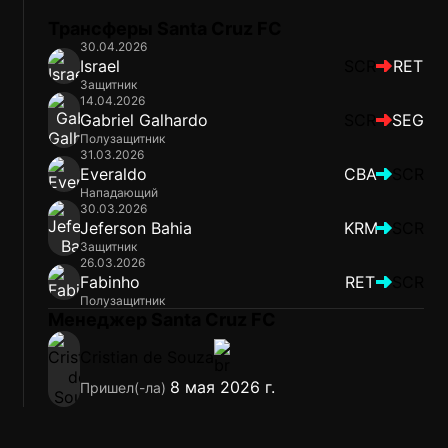
Трансферы Santa Cruz FC
30.04.2026
Israel
SCR
RET
Защитник
14.04.2026
Gabriel Galhardo
SCR
SEG
Полузащитник
31.03.2026
Everaldo
CBA
SCR
Нападающий
30.03.2026
Jeferson Bahia
KRM
SCR
Защитник
26.03.2026
Fabinho
RET
SCR
Полузащитник
Менеджер Santa Cruz FC
Cristian de Souza
8 мая 2026 г.
Пришел(-ла)