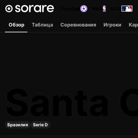
Football
NBA
MLB
Обзор
Таблица
Соревнования
Игроки
Ка
Santa 
Бразилия
Serie D