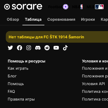
Football
NBA
MLB
Обзор
Таблица
Соревнования
Игроки
Ка
Нет таблицы для FC ŠTK 1914 Šamorín
Помощь и ресурсы
Условия и к
Как играть
Положения и
Блог
Положения р
Помощь
Условия API
FAQ
Политика ко
Правила игры
Политика coo