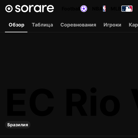
Football
NBA
MLB
Обзор
Таблица
Соревнования
Игроки
Ка
EC Rio
Бразилия