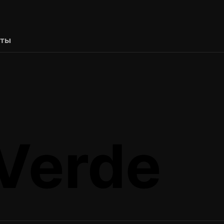
рты
 Verde